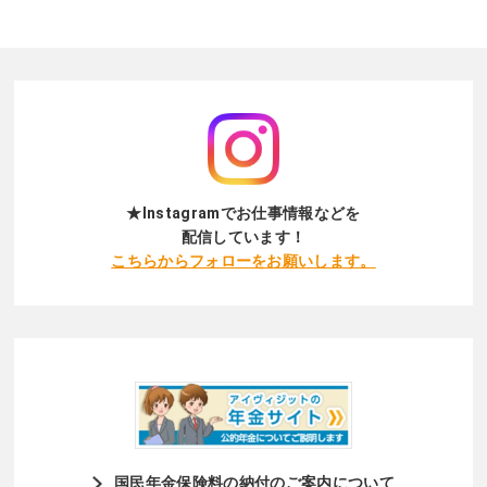
どんな行動を取るかを予測する“先行指標”となりま
標とお客様対応が結びつかない・販売目標を意識す
務内容が定型化されており、店舗や本部が直接判
す。 例：「NPSが高い顧客は、翌月のリピート率が
ると押し売りになってしまうという壁にぶつかる方
断・指示を行う前提の業務であれば人材派遣が適し
1.8倍」💡 NPSは“これからの顧客行動”を示す未来
も少なくありません。販売におけるクロージングは
ています。既存の運営ルールに沿って人を動かす方
志向の温度計活用イメージ（未来志向の活用）・新
決して押し売りではありません。お客様が納得して
が、品質や方針を保ちやすいためです。一方店舗や
サービスのリリース直後にNPSを測定 → 将来の定
いるかを確認し、不安や疑問を解消したうえで、決
施設、POPUPイベントごとに条件が異なり、立ち
着度を予測・NPSが高い層の特徴を分析 → ファン
断を後押しすることです。お客様に喜んでいただ
上げから現場運営・撤収までを一連で対応する必要
育成施策を設計・NPS低下を早期発見 → 離脱リス
き、満足していただくための行為だと理解できるよ
がある業務では業務委託が有効です。業務の進め方
クを先読みして対策要するに、NPSは「これから顧
うになると、接客経験をより活かせるようになりま
を含めて切り出すことで、現場対応そのものを外部
★Instagramでお仕事情報などを
客がどう動くか」を示す予兆データと言えます。
す。また、成果を振り返り、改善を続けることで販
化できます。また、広域展開したい場合、自社で人
配信しています！
【口コミ・レビューとNPSのメリット・デメリット
売力は着実に向上していきます。 ４ 当社が取り組
材のリソースがない場合も業務委託は効果的です。
こちらからフォローをお願いします。
比較】 続いて、「口コミ・レビュー」と「NPS」の
む販売人材育成 こうした課題を解決するため、当社
その際受託会社（委託先）は、自社の従業員のほか
それぞれのメリット・デメリットを解説します。 ■
では座学研修と現場でのOJTを組み合わせた育成を
に派遣スタッフを活用して体制を構築することも可
口コミのメリット① リアルな顧客の声が得られる自
行っています。 【自分から行動する力を身につけ
能です。 ② 求めるスキル・専門性 人材派遣では
由な文章表現の中に、顧客の体験・感情・具体的な
る】 販売では、お客様を待つだけではなく、自分か
接客経験や商品知識など、個人単位のスキルが重視
状況が詰まっているため改善点を直接的に発見でき
ら声を掛けていくことが重要です。実はここに苦手
されます。現場のやり方に順応できる人材を確保し
る。② マーケティング効果が高い他の顧客が口コミ
意識を持っている人は「やり方」と「成功体験（経
たい場合に適しています。業務委託で求められるの
を参考に購入・来店を決めるケースが多く、ブラン
験）」で解決できることがほとんどです。そのため
は個人の能力ではなく、現場を成立させるための運
ドの信頼形成に直結する。③ 企業へのフィードバッ
当社では、座学研修で声掛けのタイミングや立ち位
営力です。施設ルールへの対応、関係各所との調
クが自発的アンケートよりも自然発生的で、リアル
置、話し方などの基本を学んだうえで、ロールプレ
国民年金保険料の納付のご案内について