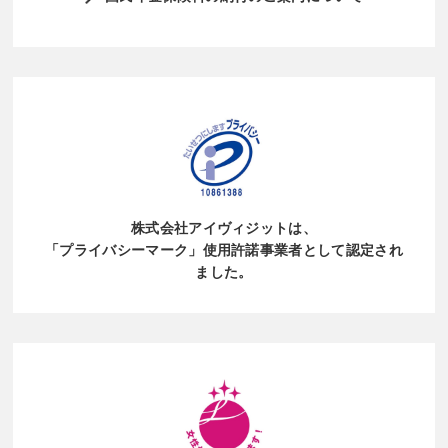
整、突発対応を含め一定水準で現場を回し続ける体
な顧客の温度感を把握できる。ポジティブな口コミ
イングを通じて実践的なトレーニングを行います。
制やノウハウが価値になります。 ③ コスト 人材
はプロモーションにも活用可能。④ 感情データとし
また現場では、SVや社員が一緒にお客様対応に入
派遣は時給・月額ベースでの支払いとなり、「人を
て活用できるAIによる感情分析やテキストマイニン
り、「どのようなお客様に、どのタイミングで声を
何人、何時間使うか」で管理します。売場の稼働量
グにより、「満足の理由」「不満の要因」を抽出で
掛けるのか」を一緒にトレーニングし、「成功体
が読みにくい場合でも調整しやすいのが特徴です。
きる。■口コミのデメリット① 偏り・ノイズが多い
験」を積んでもらいます。 【知識を実践に変える力
業務委託は店舗単位・業務単位で費用が決まるケー
投稿者は体験が極端なケース（すごく良い or すご
を身につける】 前項でもお伝えした通り、販売では
スが多く、運営効率や成果も含めたトータルコスト
く悪い）が多く、全体像を正確に反映しない。② 感
商品知識を覚えるだけでは成果につながりません。
管理が可能になります。 ④ 法的リスク 現場で
情的・主観的な内容が混ざるデータとして定量分析
重要なのは、商品知識をただ「伝える」のではな
は、本部やSV（スーパーバイザー）が直接指示を出
するには、テキストの整理・分類・フィルタリング
く、お客様のニーズに合わせて「必要な情報を適切
す場面が多くなりがちです。ですが、業務委託の場
株式会社アイヴィジットは、
が必要。③ 信頼性のばらつき虚偽の投稿・悪意のあ
に伝える」ことです。これが提案の基本となりま
合業務委託先のスタッフに委託元の社員が直接管
「プライバシーマーク」使用許諾事業者
として認定され
るレビュー（炎上・競合攻撃など）が混ざるリスク
す。そのため当社では、興味付けに必要な商品の特
理・指示を行うことは禁じられています。現場で日
ました。
も。④ 継続的な比較が難しい自由投稿形式のため、
徴からはじまり、問題点の確認やニーズ把握をする
常的に指揮命令を行うのであれば人材派遣、指示は
時期ごとの変化を定量的に比較しにくい。 ■NPSの
質問の仕方や、具体的なシーンをイメージしてもら
出さず成果や役務のみを外注したい場合であれば業
メリット① 数値で顧客ロイヤルティを可視化できる
う話法。お客様の問題やニーズを具体的にどう解決
務委託、という線引きが重要です。 4、まとめ 派
シンプルな質問（「おすすめしたいですか？」）
して、メリットが生まれるのかを「商品知識」と結
遣と業務委託は一見似た人材活用手法に見えます
で、ブランドやサービスへの信頼・愛着を数値化で
びつけること。等を体系立てて実践で使えるよう、
が、その実態や求められる管理方法、留意すべき法
きるため、KPIとして経営判断や戦略比較に使いや
特にケーススタディを重視した座学研修を行いま
的観点には明確な違いがあります。業務内容や契約
すい。② トレンドの変化を追跡しやすい定期的に実
す。座学研修だけではいざ現場に立っても言葉が出
期間、責任の範囲、コスト構造などを多角的に検討
施することで、改善施策が顧客満足度にどう影響し