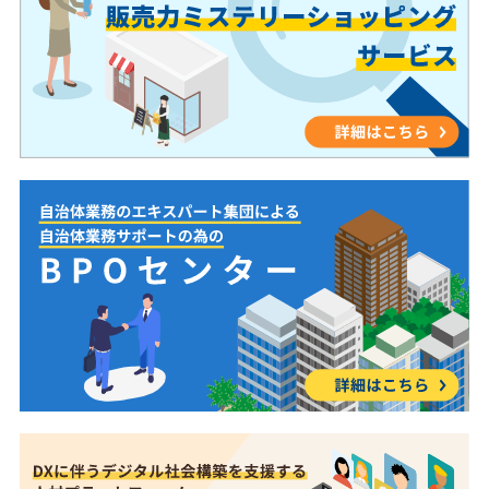
に定めて依頼することができます。自社でやろうと
ているレベルなのか、・不満を抱え、他人にはすす
は、「どんな言葉なら興味を持ってもらえるのか」
すると工数の掛かる「採用」「教育」「目標管理」
めたくないのか、といったお客様の気持ちの段階を
を考える必要がありますし、課題やニーズを確認す
等も含めて任せられる点が強みです。 ② 契約内
数値で把握することができます。NPSは、こうした
る場面では、・何を聞けばいいのかわからない・ニ
容を前提に業務範囲や期間を柔軟に設計できる スポ
お客様との“心の距離”を継続的に見える化すること
ーズの引き出し方がわからないという悩みが生まれ
ット案件から通常業務まで、業務の範囲や期間を自
で、私たちがどれだけ信頼され、愛されているブラ
ます。ただ質問をするだけではなく、相手が話しや
由に決めて発注できます。日常的な業務の切り出し
ンドなのかを客観的に示す指標です。単なる数字で
すい聞き方や会話の組み立て方が重要になります。
から、繁忙期のスポット対応や特定のイベント業務
はなく、お客様との関係の深まりを映す鏡として、
一方で、この課題確認のプロセスは、接客経験者に
への対応など、自社の課題感に合った外部人材活用
今後のサービス改善やファンづくりに活かしていく
とって大きな強みを発揮できる場面でもあります。
手法を取る事が出来ます。 ③ 社内リソースの最
ことが期待されています。 2.それぞれの特徴 両手
なぜならお客様に寄り添いながら話を聞き、相手の
適化につながる 業務の一部を外部に任せることによ
法とも顧客満足度を高めたり、販売促進につなげた
気持ちや状況を理解しようとする姿勢は、接客と販
って、社員は本来やるべき仕事に集中しやすくなり
りするうえで欠かせない重要な役割を担っていま
売に共通する重要なスキルだからです。実際には、
ます。人手のやりくりがしやすくなり、結果として
す。いずれも顧客の本音を知る手段であることに変
お客様に興味を持っていただき、抱えている課題や
仕事の効率アップにもつながります。 業務委託の
わりはありませんが、その性質や活用方法には大き
ニーズを把握できれば、その後は商品知識を活用し
注意点 ① 管理方法に制限がある 雇用関係・指揮
な違いがあります。ここからは、「口コミ・レビュ
て解決策を提案していく流れになります。しかし販
命令権がないため、日々の細かな指示や勤務時間の
ー」と「NPS」それぞれの特徴やメリット・デメリ
売未経験者が提案の場面で直面しやすいのが、・商
管理は行えません。業務遂行方法に口を出しすぎる
ットについても詳しくご紹介していきます。 【口コ
品の説明ばかりになってしまう・お客様のニーズと
と「偽装請負」と判断される可能性があるため、関
ミは現在を測り、NPSは未来を測る】 口コミ・レビ
商品を結び付けられないといった課題です。販売で
与の範囲に注意が必要です。 ※偽装請負：契約上は
ューとNPSの最大の違いのひとつが、「時間軸（現
大切なのは、商品知識をたくさん伝えることではあ
「業務委託」であるにもかかわらず、「派遣」と同
在分析か、未来志向か）」にあります。以下では、