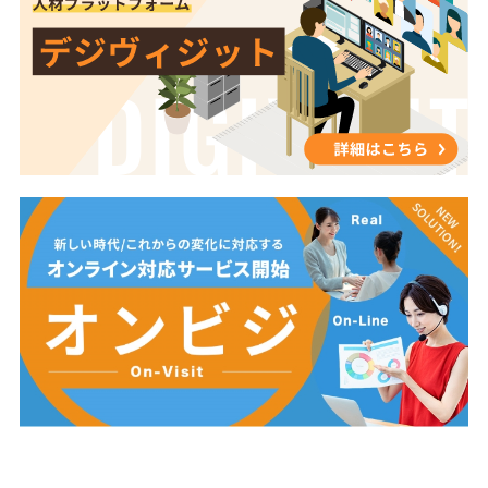
りません。お客様が抱えている課題に対して、「な
じ働き方になってしまっていることを指します。
その違いを軸にして両手法の特徴・活用方法・組み
ぜこの商品が役立つのか」「どのように悩みを解決
② 進捗管理が困難 業務の流れはすべて受託者に
合わせ方をわかりやすく整理します。 ■口コミは
できるのか」を分かりやすく伝えることです。つま
委ねられるため、成果物や業務の品質が期待値と異
「現在の体験を記録するデータ」一方で、口コミは
り、商品知識は説明するために使うものではなく、
なるケースもあります。中間報告や売上報告の頻度
顧客がすでに経験した出来事を振り返って記述いた
お客様の課題を解決するために使うものです。解決
や成果基準を事前に取り決めておくことが求めら
だく質問です。「よかった」「悪かった」「また使
するための会話や提案の考え方は、実は接客で培っ
れ、しっかりと業務委託会社とコミュニケーション
いたい」など、過去の体験をもとにした感情や評価
たコミュニケーションと共通する部分が多くありま
をとることが重要です。 ③ 契約内容が曖昧だと
が中心です。 例：「スタッフの対応が遅かった」
す。だからこそ販売で難しいのは商品を説明するこ
トラブルの原因になる 成果物の定義、納期、業務範
「期待以上のクオリティだった」💡 口コミは“現在
とではなく、お客様の興味を引き出し、本当のニー
囲、責任範囲が曖昧だと、納品後に認識のずれが生
の経験”をデータ化した記録。活用イメージ（現在
ズや課題を把握するところにあるのです。 【成果を
じることがあります。契約書や業務指示書の整備は
分析の活用）・投稿内容を分析して不満点を特定
意識する難しさ】⑤の項目に該当 自分から行動し、
必須であり、「何をもって完了とするか」を明確に
（サービス改善に活用）・ポジティブ口コミを抽出
知識を実践に変えられたとしても最後に立ちふさが
しておくことが重要です。 ３、人材派遣と業務委
してマーケティング素材に活用・ネガティブな声を
るのが、成果を意識し続ける難しさです。お客様と
託を選ぶ際のポイント 外部リソースを活用する
CS（カスタマーサポート）改善に反映要するに、口
良好な関係を築き、商品の魅力も伝えられているに
際、「人材派遣」と「業務委託」のどちらを選ぶか
コミは「現在の顧客体験をどう改善するか」を示す
もかかわらず、購入の決断を促す場面になると遠慮
は、コストや効率だけでなく、法的リスクにも直結
振り返りデータです。 ■NPSは「未来を予測する指
してしまう。これは販売未経験者によく見られる課
する重要な判断ポイントです。ここでは、前述の利
標」NPSは、「あなたはこの商品（サービス）を他
題の一つです。販売では、お客様の納得感を確認し
点・注意点を踏まえたうえで、代表的な4つの観点
の人にすすめたいと思いますか？」という未来の行
ながら決断をサポートするクロージング力が求めら
から、それぞれが適するパターンを整理しご紹介し
動意向を問う質問です。つまり、NPSは顧客が今後
れます。しかし、・購入を後押しできない・販売目
ます。 ① 業務内容 日々の接客や売場対応など業