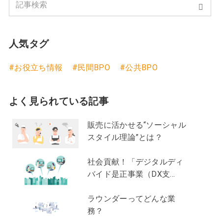
後押しする販売では、接客のように寄り添う姿勢を
受けることができます。研修にかける時間を短縮
なく「NPS（ネット・プロモーター・スコア）」と
大切にしながらも、それ以上にお客様自身がまだ気
し、現場で即戦力として活用しやすい点もメリット
いう指標にも注目が集まっています。 今回のコラム
付いていない課題やニーズを発見し、それに対する
です。 人材派遣の注意点 ① 法律・規制の遵守
では顧客満足度を測るための手法のうち、口コミ・
解決策を提示することが求められます。しかし、接
が必須 派遣法や労働基準法などの厳密な規制があ
人気タグ
レビューとNPSの重要性とその活用方法についてご
客を土台としない販売は押し売りになってしまうた
り、契約期間、業務範囲を守る必要があります。例
紹介いたします。すでに口コミやアンケートなどの
め、接客 → 信頼形成 → 提案 → 成約という流れが
えば「派遣先企業が派遣会社から人材を受け入れて
#お役立ち情報
#民間BPO
#公共BPO
データは取っているものの、「どう活用すればいい
とても重要です。お客様を理解しようとする会話こ
いたが、その派遣会社は自社で雇用していない別の
のか分からない」とお悩みの企業の方、また、これ
そが、販売につながる第一歩なのです。 ３ 販売職
派遣会社の派遣スタッフを手配し、現場に配置して
から運用を始めようとしている方にとっても、今回
で直面しやすい3つの壁 ここまでは接客と販売の違
いた。」など、派遣が二段階構造となる形態は、労
よく見られている記事
の内容が、販売促進や顧客満足度の向上につながる
いについて説明してきました。皆さんどのように感
働者派遣法上の「二重派遣」に該当します。 ②
ヒントとなれば幸いです。 1.口コミ・レビュ
じたでしょうか。ここからは２つの違いを理解した
長期的に雇用を続けたい場合には不向き 派遣は契約
販売に活かせる“ソーシャル
ー/NPSとは 【口コミ・レビューとは】 口コミ・レ
うえで、販売へ舵を切った方の多くが直面する課題
期間が定まっており、契約終了ごとに人が入れ替わ
スタイル理論”とは？
ビューとは、実際に商品やサービスを利用した顧客
を見ていきましょう。販売の流れは大きく下記のよ
る可能性があるため、長期的な育成や組織への定着
からの率直な意見や評価であり、購入や利用を検討
うに分けられます。①声掛け②興味付け③課題確認
を前提として運用には向かないケースがあります。
社会貢献！「デジタルディ
する際の有益な情報源として広く活用されていま
④提案⑤クロージング この中で特に壁になりやすい
③ コミュニケーションやマネジメントに注意が必
バイド是正事業（DX支
す。多くの場合、★の数などの点数評価や、自由に
のが次の3つです。 【自分から行動する難しさ】
要 派遣社員は派遣会社に雇用されているため、自社
援）」って？
書けるコメント形式で投稿されており、商品やサー
※①の声掛けに該当 販売では接客とは異なり、お客
社員とのかかわり方や情報共有の線引きなどを適切
ラウンダーってどんな業
ビス単体の評価を知ることができます。実際の利用
様から話しかけられるのを待つだけでは成果につな
に管理する必要があります。例えば「販売補助で派
務？
者によるリアルな声を参考にすることで、消費者は
がりません。特に最初の「声掛け」は多くの人が苦
遣していた人材に、在庫管理や売上日報作成を依頼