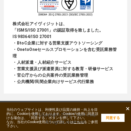
コミ・レビューとNPSが、実際にどのように分析に
終段階となるクロージングでは、お客様に納得して
使えるのか、実際に収集したデータの活用例を紹介
いただいたうえで購入を決断していただくことが重
いたします。 【口コミ・レビューの分析方法と活用
要です。接客が得意である人ほど「押し売りになっ
例】 口コミはテキストデータ（定性情報）のため、
ていないか」を気にする傾向があります。実はこの
株式会社アイヴィジットは、
「感情」や「理由」の分析に最適です。自然言語処
「ISMS/ISO 27001」の認証取得を致しました。
点が非常に大事で、「販売がお客様の為になってい
IS 98364/ISO 27001
理（NLP）やAIツールを用いると、定量化も可能に
る＝喜んでもらえる」と気付けると、品質の高い販
・BtoC企業に対する営業支援アウトソーシング
なります。 ◆ 1. テキストマイニング分析顧客コメ
売員になれます。結果的に、結果として、お客様に
・OnetoOneセールスプロモーションを含む受託業務管
ントを形態素解析して「よく使われる単語・フレー
喜んでいただける機会が増えることが販売成果につ
理
ズ」を抽出。ポジティブ／ネガティブな要素を視覚
ながるため、 当社ではここに紐づけが出来る意識付
・人材派遣・人材紹介サービス
化（ワードクラウドなど）。例：「“丁寧”“早い”が
けを大事にしています。技術面では、実際に成約率
・営業支援及び派遣要員に対する教育・研修サービス
上位 → 接客品質が高評価」「“遅い”“冷たい”が上位
向上につながった好事例を共有し、成果を出してい
・官公庁からの公共案件の受託業務管理
→ 対応改善が必要」 ◆ 2. 感情分析（センチメント
るスタッフの販売手法を学べる環境を整えていま
・公共機関/民間企業向けサービス代行業務
分析）AIが文脈からポジティブ・ネガティブ・ニュ
す。また、定期的に勉強会も実施し、成功事例を共
ートラルを判定。商品別・期間別に感情の傾向を数
有しながらお互いの取り組みについて意見交換を行
値化できる。例：「口コミのポジティブ率が昨年比
い、より良い提案手法やトークの構築につなげてい
×
+12% → 改善施策が好評」 💡 口コミ分析のポイン
ます。さらにSVによる現場レクチャーでは、結果と
当社のウェブサイトは、利便性及び品質の維持・向上を目
的に、Cookieを使用しております。Cookieの使用に同意頂
ト感情やテーマを定量化することで、定性的データ
©
Copyright
2026 I Visit corp.
しての販売数字だけでなく、過程の指標を数値化
ける場合は、「同意する」ボタンを押して下さい。
同意する
を「数値化」できます。SNSや外部口コミサイトも
し、数字の見方や分析方法、数字と行動の関係性を
All rights reserved.
なお、当社のCookie使用について詳しくは
こちら
をご参照
下さい。
含めると、ブランド全体の評判監視（レピュテーシ
学び、自身の課題や改善ポイントを把握できるよう