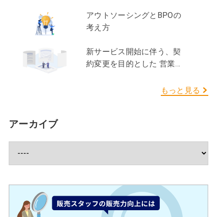
安心して商品やサービスを選ぶことができます。企
手意識を持つポイントです。・断られるのが怖い・
する」など契約内容に無い業務をさせてしまうこと
業にとっても、その声をもとに商品開発やサービス
アウトソーシングとBPOの
何と話しかければいいかわからない・タイミングが
も違反となります。「少しだけ」「助かるから」が
改善につなげることが可能です。つまり、口コミや
考え方
わからないという気持ちから、自分自身でハードル
積み重なると、契約と実態のズレが生じ、監査や更
レビューは、消費者と企業の双方にとって大きなメ
を高くしてしまっているケースが少なくありませ
新時に問題化する恐れがあります。 ２、業務委託と
リットをもたらす可能性を有した、非常に重要な情
ん。接客では、受け身の姿勢でも成り立ちました
新サービス開始に伴う、契
は もう一つの形態として、「業務委託」が挙げられ
報の仕組みといえます。 【NPS（ネット・プロモー
が、販売においては受け身の姿勢では成り立ちませ
約変更を目的とした 営業支
ます。人材派遣が「人材」を提供するのに対し、業
ター・スコア）とは】 NPSは顧客のロイヤルティ、
ん。多くの方はまずこのポイントでつまずくのでは
援ってどんな業務？
務委託は人材も含めた「業務全体」を切り出して提
つまり「企業やブランドに対してどれくらいの愛着
ないでしょうか。 【知識を実践に変える難しさ】
供してもらいます。また業務委託の中にも業務の成
もっと見る
や信頼があるか」を数値化できる手法だと言われて
※②③④の項目に該当 自分から行動する難しさを乗
果・完了責任を負う「請負契約型」と業務の作業提
います。「この商品・サービスを他の人にどのくら
り越えたとしても、次に待っているのは知識を実践
供そのものを継続的に行う「役務提供型（準委任契
い勧めたいと思うか」を0〜10点で尋ね、その回答
に変える難しさです。具体的には、接客ではお客様
アーカイブ
約）」が存在します。どちらも雇用契約とは異な
からお客様のロイヤルティを数字で可視化します。
が来店目的を明確に持っているのに対し、販売では
り、委託先への指揮命令権は原則行えず、業務の進
単なる満足度ではなく、「どの程度“推したい”と思
お客様自身も気付いていないニーズや課題を明確に
め方・手法・働く時間や場所などは受託側の裁量に
っているか」を測る点が特徴です。口コミやレビュ
していく必要があります。その為、お客様の状況に
ゆだねられます。業務内容や成果物を事前に明確化
ーが「使ってみた感想」や「良かった点・悪かった
合わせて、興味付けを行い課題を汲み取り、その課
しておくことが大きな前提となる契約形態です。
点」といった体験の共有であるのに対し、NPSは
題を解決する為に提案するという工程が必要になり
業務委託の利点 ① 人の管理をせず、業務そのも
「このブランドを他人に勧めたいか」という関係の
ます。 つまり、販売では商品知識があるだけでは成
のを外部に任せられる 特定の業務や役割に特化した
深さを示します。スコアを見ることで、・他者にす
果につながず、その知識をお客様一人ひとりに合わ
スキルを持つ委託先に対し、成果や業務範囲を明確
すめたいほどのファンなのか、・それなりに納得し
せて使うことが重要なのです。例えば興味付けで