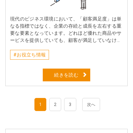
登録している社員が、派遣先の指揮命令を受けて労
要があります。そのため、接客経験者が販売に挑戦
働に従事する仕組みです。派遣社員の雇用関係は派
すると、「接客はできるのに販売が難しい」と感じ
遣元の会社にあり、給与や社会保険の管理も派遣元
現代のビジネス環境において、「顧客満足度」は単
ることが少なくありません。これらを踏まえ接客と
の会社で行います。そのため、企業側は管理の手間
なる指標ではなく、企業の存続と成長を左右する重
販売の違いについて次の通り整理していきます。今
を抑えつつ、必要なスキルを短期間で活用できるの
要な要素となっています。どれほど優れた商品やサ
回は目的とスタンスにフォーカスします。 ① 目的■
が大きな特徴です。 人材派遣の利点 ① 必要な期
ービスを提供していても、顧客が満足していなけれ
接客の目的・お客様満足度の向上や信頼関係の構築
間だけ柔軟に人材を確保できる 繁忙期などの業務量
ば、リピート購入や口コミによる新規顧客の獲得に
■販売の目的・お客様の課題を解決し、購入・成約
が一時的に増加したタイミングに合わせて、１カ月
はつながりません。昨今はSNSやレビューサイトの
#お役立ち情報
という成果につなげること。ただし、数字だけを追
～半年、あるいは数週間といった短期間でも人材を
発達により、顧客の声が広範囲に影響を与える時代
いかける仕事ではありません。お客様との信頼関係
活用できます。また、派遣法では同一の派遣先で就
になりました。満足した顧客はポジティブな口コミ
がなければ、どれだけ商品知識が豊富でも購入には
業できる期間は最長で３年と定められており、正社
続きを読む
を広げ、企業のブランド価値を高めてくれます。一
つながりませんし、どれだけ接客が丁寧でも、お客
員のような長期雇用を前提としていないため、採用
方で、不満を持った顧客の声は瞬く間に拡散し、企
様に合った提案ができなければ販売成果には結びつ
リスクを抑えた運用が可能です。 ② 急な人員不
業イメージに深刻なダメージを与える可能性もあり
きません。また、「成果を意識すること」も販売職
足にも迅速に対応できる 退職や欠員が発生した際、
ます。皆様も飲食店を選ぶときやネットで商品を購
でギャップを感じやすいポイントです。数字目標や
派遣会社が登録している人材の中から迅速に候補者
入する際、誰かの体験談や評価を参考にしたことが
成約率など、接客ではあまり意識しなかった評価基
1
2
3
次へ
を提案できるため、業務の停滞を防ぎやすくなりま
ある方も多いのではないでしょうか。こうした“お
準に戸惑うことも少なくありません。 ② スタンス■
す。 ③ 求めるスキル・経験を事前に絞って選べ
客様の声”は、いまや企業のブランドイメージや売
接客・寄り添う・共感する・お客様からの要望に応
る 事務・販売・軽作業・ITサポートなど、多様なス
上に直結する重要な要素となっています。 そして近
える■販売・ニーズを引き出す・提案する・購入を
キルを持つ人材からニーズに合致した人材の派遣を
年では顧客満足度を測る手法として、口コミだけで