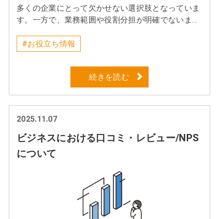
す。 ２ 接客と販売はつながっているが、同じでは
多くの企業にとって欠かせない選択肢となっていま
ない まずは「接客」と「販売」の違いについて考え
す。一方で、業務範囲や役割分担が明確でないまま
てみましょう。例えば接客業と聞くと、飲食店のス
契約が進むと、期待される成果や責任範囲について
タッフやホテルスタッフ、客室乗務員などを思い浮
認識のずれが生じやすく、トラブルに発展するとい
#お役立ち情報
かべる方が多いでしょう。一方で販売職は、アパレ
った課題が、派遣・業務委託をめぐる問題として指
ルショップや家電量販店、携帯ショップなどが代表
摘されているのも事実です。こうした問題の多く
的です。どちらもお客様とコミュニケーションを取
続きを読む
は、制度そのものに原因があるというよりも、業務
る仕事ですが、下記のようにお客様が来店する目的
内容や企業との関係性に対して、適切でない形態が
には大きな違いがあります。 ■接客のお客様・楽し
選ばれてしまっていることが原因としてあります。
みたい・食事をしたい・サービスを受けたい・知り
企業が外部人材を持続的に活用していくためには、
2025.11.07
たいことを教えてほしい■販売のお客様・商品が欲
派遣と業務委託それぞれの特性やリスクを正しく理
しい・比較検討したい・悩みを解決したい・自分に
ビジネスにおける口コミ・レビュー/NPS
解したうえで、目的に応じて使い分けていく視点が
合うものを知りたい 接客では、お客様自身がサービ
重要です。本コラムでは、派遣と業務委託それぞれ
について
スを受ける目的を持って来店するため、丁寧な対応
の仕組みやメリット・デメリットを整理しながら、
や気持ちの良いコミュニケーションによって満足度
企業がどのような観点で使い分けを検討すべきかに
につながりやすい特徴があります。一方、販売では
ついて解説していきます。 １、人材派遣とは 企業
明確な目的はなく、購入意思なども固まっていない
が人材を外部から活用する際の方法の一つに、「派
お客様が多く、スタッフ側から積極的に働きかけ、
遣」という形態があります。派遣とは、派遣会社に
商品やサービスの価値を伝えながら購入へと導く必