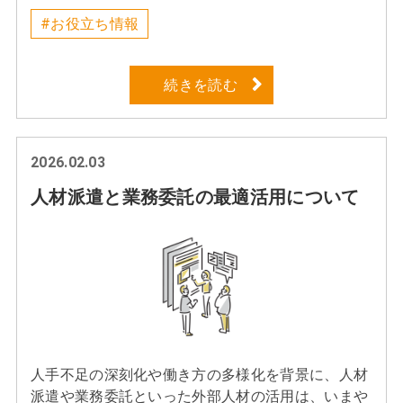
を持つ方も多いかもしれません。実際に、飲食店や
ホテル、受付業務など、お客様と接する仕事を経験
#お役立ち情報
してきた方が、次のステップとして販売職に挑戦す
るケースは少なくありません。そもそも接客業と
続きを読む
は、お客様にサービスや体験を提供し、その満足度
を高めることを主な目的とした仕事です。お客様に
気持ちよく過ごしていただくためのコミュニケーシ
ョンや心配りが求められます。そのため、「人と接
2026.02.03
する仕事」という共通点から、接客経験があれば販
人材派遣と業務委託の最適活用について
売職でもすぐに活躍できると思われがちです。しか
し、実際に販売の仕事を始めてみると、「思ってい
た仕事と違った」「接客は得意だったのに成果につ
ながらない」「お客様への提案が難しい」といった
ギャップを感じる方も少なくありません。その理由
は、接客と販売が密接につながっている一方で、求
められる役割や成果が異なる仕事だからです。本コ
ラムでは、接客と販売の違いを整理しながら、接客
経験者が販売職で感じやすいギャップと、その壁を
人手不足の深刻化や働き方の多様化を背景に、人材
乗り越えるために大切な考え方についてご紹介しま
派遣や業務委託といった外部人材の活用は、いまや