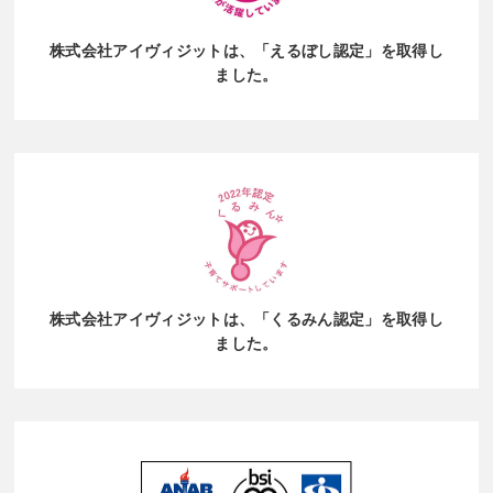
てきませんので、ここでもロールプレイングが重要
し、自社の事業内容や目的に合った形態を選択する
たかを把握できる。③ 業界・他社との比較が可能調
となります。興味がある人とない人、ニーズが明確
ことが、安定した事業運営につながります。 当社で
株式会社アイヴィジットは、
「えるぼし認定」を取得し
査方法が統一されているため、同業他社や市場平均
な人とそうでない人、購入意欲が高い人と低い人な
は、派遣・業務委託の双方の体制を整え、企業ごと
ました。
との比較が容易。④ シンプルで導入しやすい1問＋
ど、 パターン別の代表的なお客様像を設定し、模擬
の課題やニーズに応じた最適な人材活用をご提案し
自由回答というフォーマットで、顧客の負担が少な
を繰り返すことで、座学で学んだ事が現場で出てく
ています。単なる人材供給にとどまらず、法令遵守
い。■NPSのデメリット① 数値の背景がわからない
る様になります。もともと接客が得意な方であれ
と運用面のバランスを踏まえた実践的なサポートが
「なぜ推奨／批判したのか」という理由はスコアか
ば、こうしたパターン別のトレーニングを行うこと
可能です。本コラムが、「派遣と業務委託のどちら
ら読み取れない。② 文化や業界によって基準が異な
で、販売未経験とは思えないほどの販売力を発揮す
を選ぶべきか悩んでいる」「自社業務に適した人材
る国民性・業種・価格帯によって「10点をつけやす
る方も少なくありません。この様に、「知ってい
活用の形を検討したい」とお考えの方にとって、少
いか」が変わる。※日本では控えめな評価をする傾
る」状態から「実際にできる」状態へ変えることを
しでも参考になれば幸いです。
向が強く、非常に満足していても「10点満点中8
目的に、実践を重視した育成を行っています。ま
点」と答える人が多い。※日用品・公共サービス・
た、座学で終わらせる事なく現場でブラッシュアッ
通信業界など、生活インフラに近い業界では「そも
プを行う為にミステリーショッパーも実施していま
株式会社アイヴィジットは、
「くるみん認定」を取得し
そも他人に勧める」という行動が起こりにくい等。
ました。
す。お客様視点から接客や提案内容を振り返ること
特徴まとめ 3.収集したデータの活用方法 口コミ・
で、自分では気付けない改善点を発見し、提案品質
レビューやNPSなどのフィードバックは、活用して
の向上につなげています。この際に、実際に取り組
こそ価値が生まれます。「何が求められているの
む中で生まれる疑問や不安を解消することで、自信
か」「どこに課題があるのか」を見極め、そこから
を持って接客・販売ができるようになっていきま
改善につなげていくことが重要です。ここからは口
す。 【成果につなげる力を身につける】 販売の最