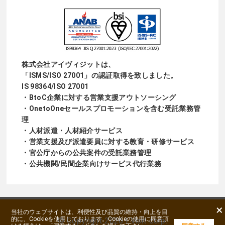
株式会社アイヴィジットは、
「ISMS/ISO 27001」の認証取得を致しました。
IS 98364/ISO 27001
・BtoC企業に対する営業支援アウトソーシング
・OnetoOneセールスプロモーションを含む受託業務管
理
・人材派遣・人材紹介サービス
・営業支援及び派遣要員に対する教育・研修サービス
・官公庁からの公共案件の受託業務管理
・公共機関/民間企業向けサービス代行業務
×
当社のウェブサイトは、利便性及び品質の維持・向上を目
的に、Cookieを使用しております。Cookieの使用に同意頂
©
Copyright
2026 I Visit corp.