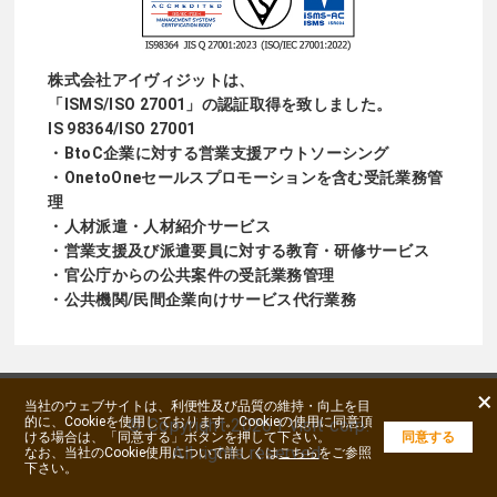
株式会社アイヴィジットは、
「ISMS/ISO 27001」の認証取得を致しました。
IS 98364/ISO 27001
・BtoC企業に対する営業支援アウトソーシング
・OnetoOneセールスプロモーションを含む受託業務管
理
・人材派遣・人材紹介サービス
・営業支援及び派遣要員に対する教育・研修サービス
・官公庁からの公共案件の受託業務管理
・公共機関/民間企業向けサービス代行業務
×
当社のウェブサイトは、利便性及び品質の維持・向上を目
的に、Cookieを使用しております。Cookieの使用に同意頂
©
Copyright
2026 I Visit corp.
ける場合は、「同意する」ボタンを押して下さい。
同意する
All rights reserved.
なお、当社のCookie使用について詳しくは
こちら
をご参照
下さい。