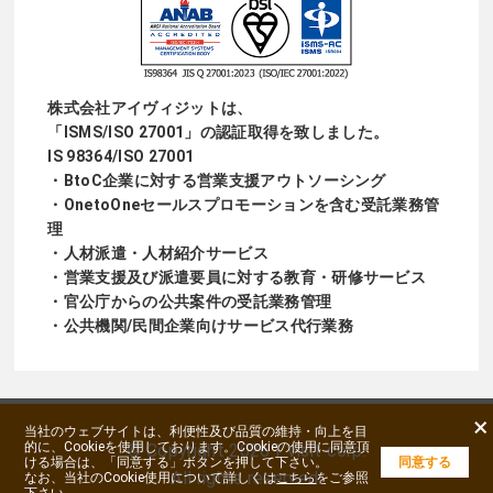
株式会社アイヴィジットは、
「ISMS/ISO 27001」の認証取得を致しました。
IS 98364/ISO 27001
・BtoC企業に対する営業支援アウトソーシング
・OnetoOneセールスプロモーションを含む受託業務管
理
・人材派遣・人材紹介サービス
・営業支援及び派遣要員に対する教育・研修サービス
・官公庁からの公共案件の受託業務管理
・公共機関/民間企業向けサービス代行業務
×
当社のウェブサイトは、利便性及び品質の維持・向上を目
的に、Cookieを使用しております。Cookieの使用に同意頂
©
Copyright
2026 I Visit corp.
ける場合は、「同意する」ボタンを押して下さい。
同意する
All rights reserved.
なお、当社のCookie使用について詳しくは
こちら
をご参照
下さい。