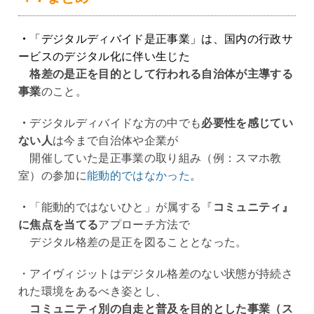
・
「デジタルディバイド是正事業」は、国内の行政サ
ービスのデジタル化に伴い生じた
格差の是正を目的として行われる自治体が主導する
事業
のこと。
・
デジタルディバイドな方の中でも
必要性を感じてい
ない人
は今まで自治体や企業が
開催していた是正事業の取り組み（例：スマホ教
室）の参加に
能動的ではなかった
。
・
「能動的ではないひと」が属する『
コミュニティ』
に焦点を当てる
アプローチ方法で
デジタル格差の是正を図ることとなった。
・アイヴィジットはデジタル格差のない状態が持続さ
れた環境をあるべき姿とし、
コミュニティ別の自走と普及を目的とした事業（ス